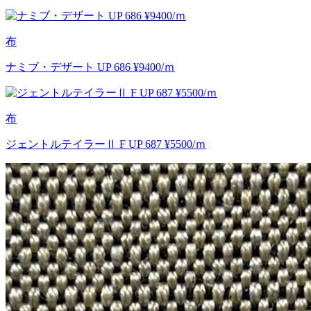
布
ナミブ・デザート UP 686 ¥9400/ｍ
布
ジェントルテイラーⅡ F UP 687 ¥5500/ｍ