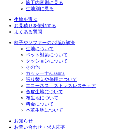
施工内容別に見る
生地別に見る
生地を選ぶ
お見積りを依頼する
よくある質問
椅子やソファーのお悩み解決
生地について
ペット対策について
クッションについて
その他
カッシーナ/Cassina
張り替えや修理について
エコーネス ストレスレスチェア
合皮生地について
布生地について
料金について
本革生地について
お知らせ
お問い合わせ・求人応募