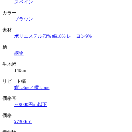
スペイン
カラー
ブラウン
素材
ポリエステル73% 綿18% レーヨン9%
柄
柄物
生地幅
140㎝
リピート幅
縦1.3㎝／横1.5㎝
価格帯
～9000円/m以下
価格
¥7300/ｍ