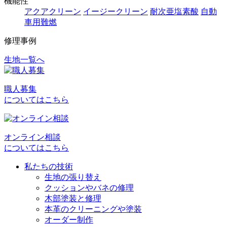
機能性
アクアクリーン
イージークリーン
耐次亜塩素酸
自動
車用難燃
修理事例
生地一覧へ
投
稿
職人募集
ナ
についてはこちら
ビ
ゲ
オンライン相談
ー
についてはこちら
シ
私たちの技術
ョ
生地の張り替え
クッションやバネの修理
ン
木部塗装と修理
本革のクリーニングや塗装
オーダー制作