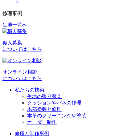
ト
修理事例
生地一覧へ
投
稿
職人募集
ナ
についてはこちら
ビ
ゲ
オンライン相談
ー
についてはこちら
シ
私たちの技術
ョ
生地の張り替え
クッションやバネの修理
ン
木部塗装と修理
本革のクリーニングや塗装
オーダー制作
修理と制作事例