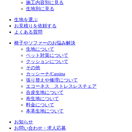
施工内容別に見る
生地別に見る
生地を選ぶ
お見積りを依頼する
よくある質問
椅子やソファーのお悩み解決
生地について
ペット対策について
クッションについて
その他
カッシーナ/Cassina
張り替えや修理について
エコーネス ストレスレスチェア
合皮生地について
布生地について
料金について
本革生地について
お知らせ
お問い合わせ・求人応募