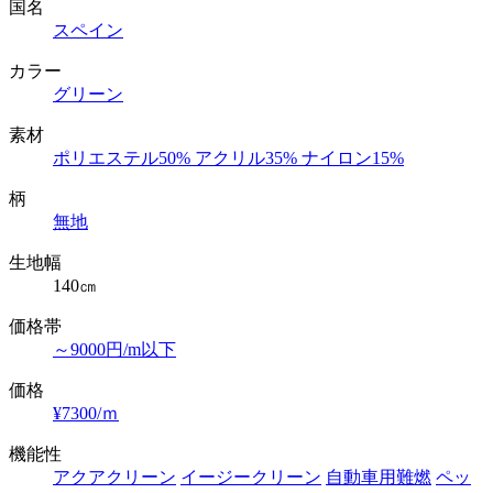
国名
スペイン
カラー
グリーン
素材
ポリエステル50% アクリル35% ナイロン15%
柄
無地
生地幅
140㎝
価格帯
～9000円/m以下
価格
¥7300/ｍ
機能性
アクアクリーン
イージークリーン
自動車用難燃
ペッ