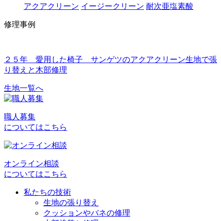
アクアクリーン
イージークリーン
耐次亜塩素酸
修理事例
２５年 愛用した椅子 サンゲツのアクアクリーン生地で張
り替えと木部修理
生地一覧へ
投
稿
職人募集
ナ
についてはこちら
ビ
ゲ
オンライン相談
ー
についてはこちら
シ
私たちの技術
ョ
生地の張り替え
クッションやバネの修理
ン