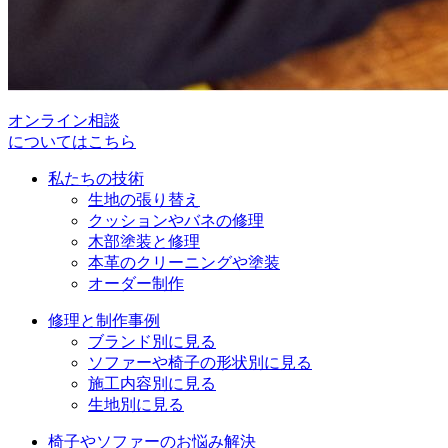
オンライン相談
についてはこちら
私たちの技術
生地の張り替え
クッションやバネの修理
木部塗装と修理
本革のクリーニングや塗装
オーダー制作
修理と制作事例
ブランド別に見る
ソファーや椅子の形状別に見る
施工内容別に見る
生地別に見る
椅子やソファーのお悩み解決