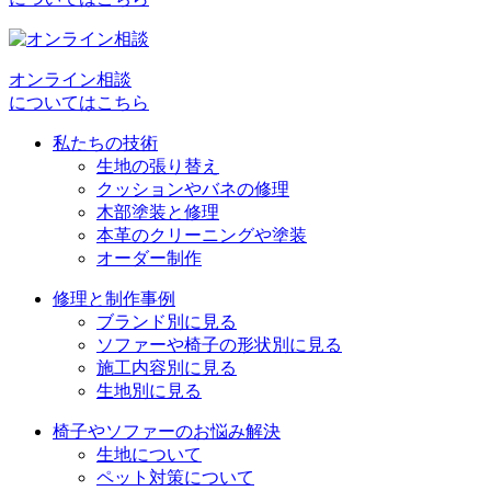
ゲ
ー
シ
オンライン相談
についてはこちら
ョ
私たちの技術
ン
生地の張り替え
クッションやバネの修理
木部塗装と修理
本革のクリーニングや塗装
オーダー制作
修理と制作事例
ブランド別に見る
ソファーや椅子の形状別に見る
施工内容別に見る
生地別に見る
椅子やソファーのお悩み解決
生地について
ペット対策について