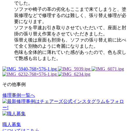
でした。
ソファや椅子の革の劣化もここまで来てしまうと、塗
装修理などで修理するのは難しく、張り替え修理が必
要になります。
ソファを早速お引き取りさせていただいて、座面と肘
掛の張り替え作業をさせていただきました。
張替え後は座面も肘掛も、ソファの張り替え前に比べ
て全く別物のように奇麗になりました。
色味も全体的に薄れていた感があったので、色も戻し
て艶感も出しました。
その他事例
修理事例一覧へ
投
稿
ナ
ビ
職人募集
についてはこちら