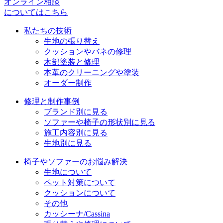
シ
オンライン相談
についてはこちら
ョ
私たちの技術
ン
生地の張り替え
クッションやバネの修理
木部塗装と修理
本革のクリーニングや塗装
オーダー制作
修理と制作事例
ブランド別に見る
ソファーや椅子の形状別に見る
施工内容別に見る
生地別に見る
椅子やソファーのお悩み解決
生地について
ペット対策について
クッションについて
その他
カッシーナ/Cassina