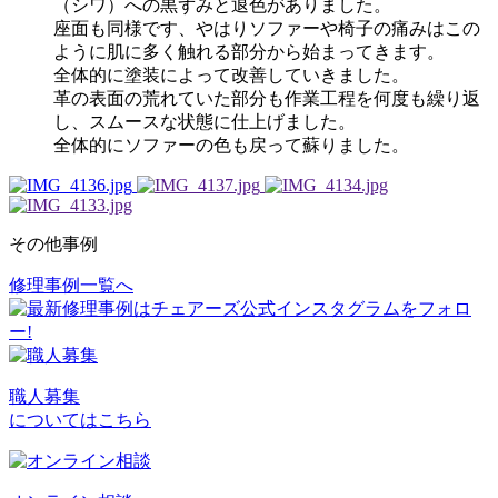
（シワ）への黒ずみと退色がありました。
座面も同様です、やはりソファーや椅子の痛みはこの
ように肌に多く触れる部分から始まってきます。
全体的に塗装によって改善していきました。
革の表面の荒れていた部分も作業工程を何度も繰り返
し、スムースな状態に仕上げました。
全体的にソファーの色も戻って蘇りました。
その他事例
修理事例一覧へ
投
稿
ナ
ビ
職人募集
についてはこちら
ゲ
ー