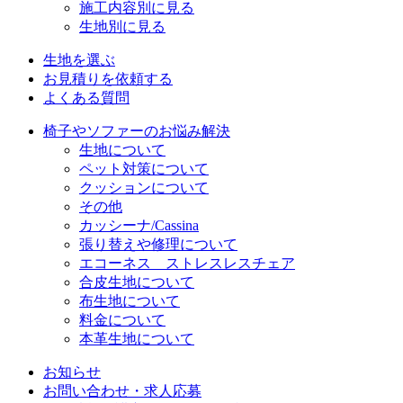
施工内容別に見る
生地別に見る
生地を選ぶ
お見積りを依頼する
よくある質問
椅子やソファーのお悩み解決
生地について
ペット対策について
クッションについて
その他
カッシーナ/Cassina
張り替えや修理について
エコーネス ストレスレスチェア
合皮生地について
布生地について
料金について
本革生地について
お知らせ
お問い合わせ・求人応募