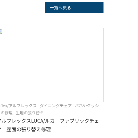
一覧へ戻る
rflex/アルフレックス
ダイニングチェア
バネやクッショ
ンの修理
生地の張り替え
アルフレックスLUCA/ルカ ファブリックチェ
ア 座面の張り替え修理