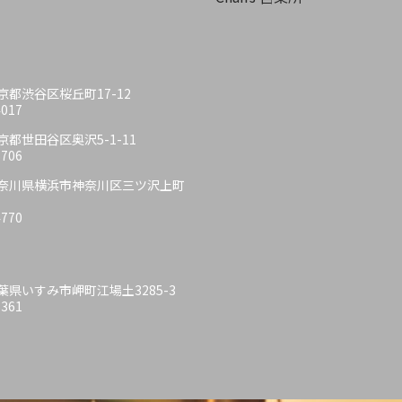
 東京都渋谷区桜丘町17-12
4017
 東京都世田谷区奥沢5-1-11
6706
6 神奈川県横浜市神奈川区三ツ沢上町
4770
 千葉県いすみ市岬町江場土3285-3
6361