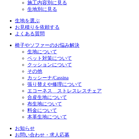
施工内容別に見る
生地別に見る
生地を選ぶ
お見積りを依頼する
よくある質問
椅子やソファーのお悩み解決
生地について
ペット対策について
クッションについて
その他
カッシーナ/Cassina
張り替えや修理について
エコーネス ストレスレスチェア
合皮生地について
布生地について
料金について
本革生地について
お知らせ
お問い合わせ・求人応募