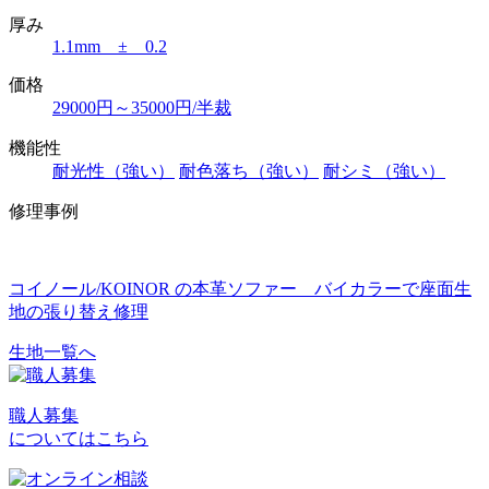
厚み
1.1mm ± 0.2
価格
29000円～35000円/半裁
機能性
耐光性（強い）
耐色落ち（強い）
耐シミ（強い）
修理事例
コイノール/KOINOR の本革ソファー バイカラーで座面生
地の張り替え修理
生地一覧へ
投
稿
職人募集
ナ
についてはこちら
ビ