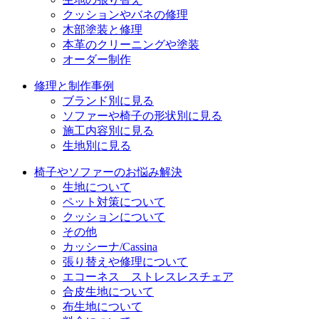
クッションやバネの修理
ン
木部塗装と修理
本革のクリーニングや塗装
オーダー制作
修理と制作事例
ブランド別に見る
ソファーや椅子の形状別に見る
施工内容別に見る
生地別に見る
椅子やソファーのお悩み解決
生地について
ペット対策について
クッションについて
その他
カッシーナ/Cassina
張り替えや修理について
エコーネス ストレスレスチェア
合皮生地について
布生地について