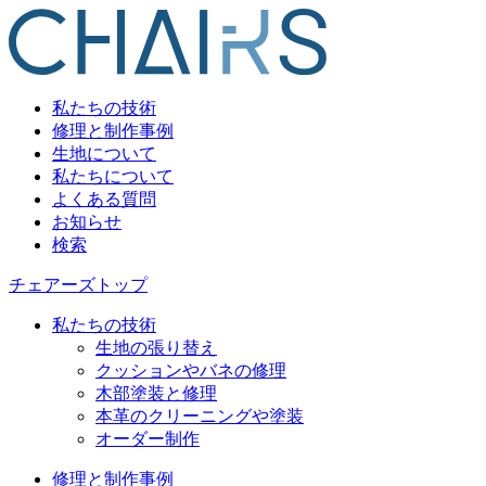
私たちの技術
修理と制作事例
生地について
私たちについて
よくある質問
お知らせ
検索
チェアーズトップ
私たちの技術
生地の張り替え
クッションやバネの修理
木部塗装と修理
本革のクリーニングや塗装
オーダー制作
修理と制作事例