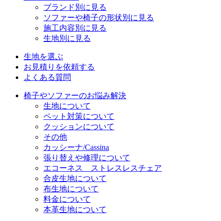
ブランド別に見る
ソファーや椅子の形状別に見る
施工内容別に見る
生地別に見る
生地を選ぶ
お見積りを依頼する
よくある質問
椅子やソファーのお悩み解決
生地について
ペット対策について
クッションについて
その他
カッシーナ/Cassina
張り替えや修理について
エコーネス ストレスレスチェア
合皮生地について
布生地について
料金について
本革生地について