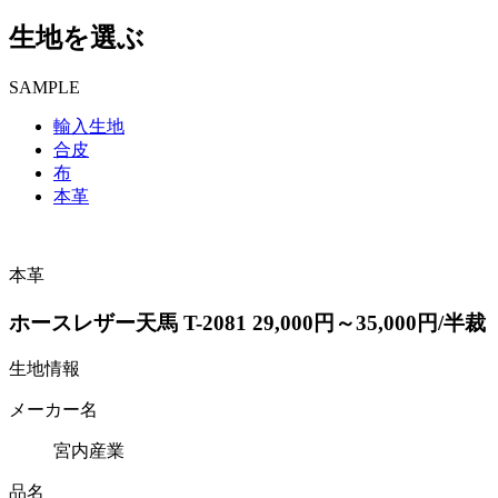
生地を選ぶ
SAMPLE
輸入生地
合皮
布
本革
本革
ホースレザー天馬 T-2081 29,000円～35,000円/半裁
生地情報
メーカー名
宮内産業
品名