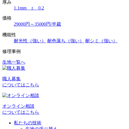
厚み
1.1mm ± 0.2
価格
29000円～35000円/半裁
機能性
耐光性（強い）
耐色落ち（強い）
耐シミ（強い）
修理事例
生地一覧へ
投
稿
職人募集
ナ
についてはこちら
ビ
ゲ
オンライン相談
ー
についてはこちら
シ
私たちの技術
ョ
生地の張り替え