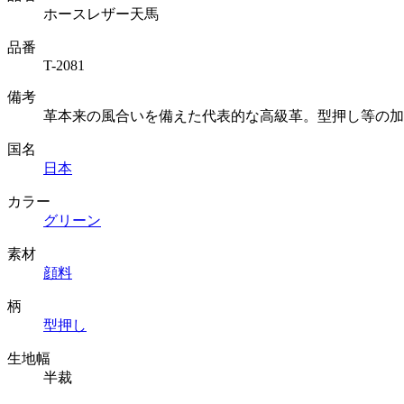
ホースレザー天馬
品番
T-2081
備考
革本来の風合いを備えた代表的な高級革。型押し等の加
国名
日本
カラー
グリーン
素材
顔料
柄
型押し
生地幅
半裁