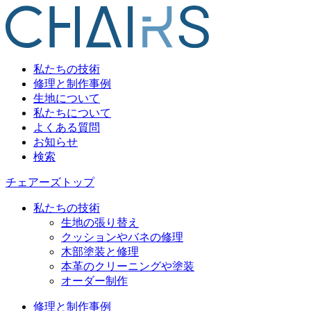
私たちの技術
修理と制作事例
生地について
私たちについて
よくある質問
お知らせ
検索
チェアーズトップ
私たちの技術
生地の張り替え
クッションやバネの修理
木部塗装と修理
本革のクリーニングや塗装
オーダー制作
修理と制作事例