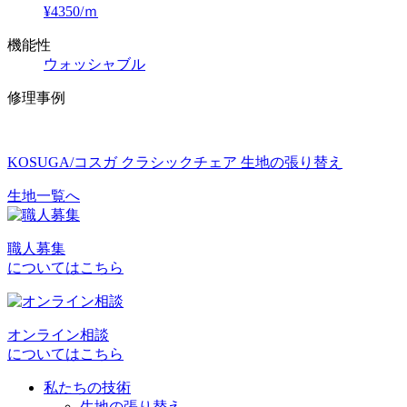
¥4350/ｍ
機能性
ウォッシャブル
修理事例
KOSUGA/コスガ クラシックチェア 生地の張り替え
生地一覧へ
投
稿
職人募集
ナ
についてはこちら
ビ
ゲ
オンライン相談
ー
についてはこちら
シ
私たちの技術
ョ
生地の張り替え