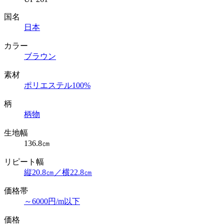
国名
日本
カラー
ブラウン
素材
ポリエステル100%
柄
柄物
生地幅
136.8㎝
リピート幅
縦20.8㎝／横22.8㎝
価格帯
～6000円/m以下
価格