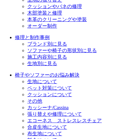
クッションやバネの修理
ン
木部塗装と修理
本革のクリーニングや塗装
オーダー制作
修理と制作事例
ブランド別に見る
ソファーや椅子の形状別に見る
施工内容別に見る
生地別に見る
椅子やソファーのお悩み解決
生地について
ペット対策について
クッションについて
その他
カッシーナ/Cassina
張り替えや修理について
エコーネス ストレスレスチェア
合皮生地について
布生地について