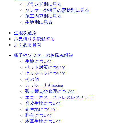
ブランド別に見る
ソファーや椅子の形状別に見る
施工内容別に見る
生地別に見る
生地を選ぶ
お見積りを依頼する
よくある質問
椅子やソファーのお悩み解決
生地について
ペット対策について
クッションについて
その他
カッシーナ/Cassina
張り替えや修理について
エコーネス ストレスレスチェア
合皮生地について
布生地について
料金について
本革生地について