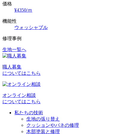
価格
¥4350/ｍ
機能性
ウォッシャブル
修理事例
生地一覧へ
投
稿
職人募集
ナ
についてはこちら
ビ
ゲ
オンライン相談
ー
についてはこちら
シ
私たちの技術
ョ
生地の張り替え
クッションやバネの修理
ン
木部塗装と修理