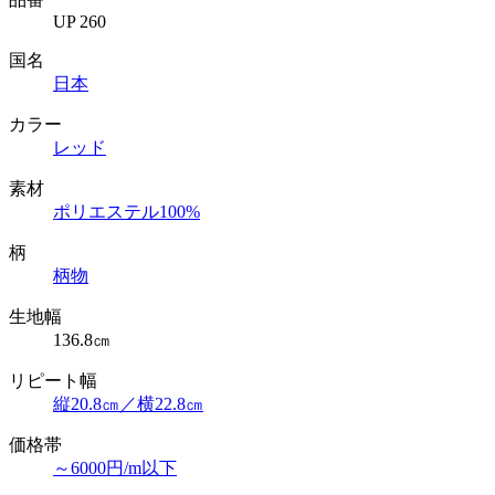
UP 260
国名
日本
カラー
レッド
素材
ポリエステル100%
柄
柄物
生地幅
136.8㎝
リピート幅
縦20.8㎝／横22.8㎝
価格帯
～6000円/m以下