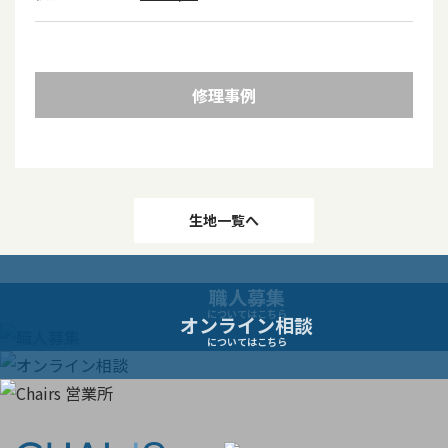
修理事例
投
生地一覧へ
稿
職人募集
ナ
についてはこちら
オンライン相談
についてはこちら
ビ
ゲ