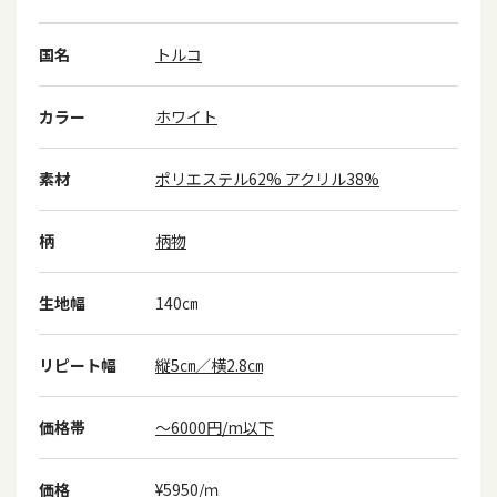
国名
トルコ
カラー
ホワイト
素材
ポリエステル62% アクリル38%
柄
柄物
生地幅
140㎝
リピート幅
縦5㎝／横2.8㎝
価格帯
～6000円/m以下
価格
¥5950/ｍ