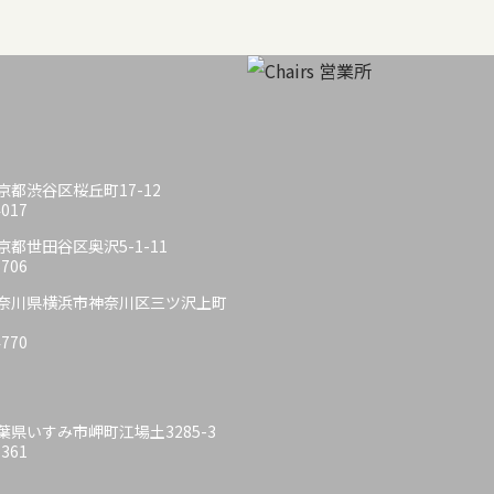
 東京都渋谷区桜丘町17-12
4017
 東京都世田谷区奥沢5-1-11
6706
6 神奈川県横浜市神奈川区三ツ沢上町
4770
 千葉県いすみ市岬町江場土3285-3
6361