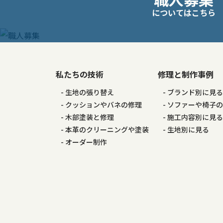
稿
についてはこちら
ナ
ビ
ゲ
私たちの技術
修理と制作事例
生地の張り替え
ブランド別に見
ー
クッションやバネの修理
ソファーや椅子
木部塗装と修理
施工内容別に見
シ
本革のクリーニングや塗装
生地別に見る
オーダー制作
ョ
ン