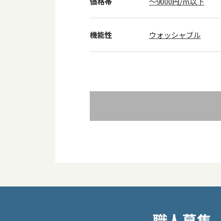
価格帯
～9000円/m以下
機能性
ウォッシャブル
投
職人募集