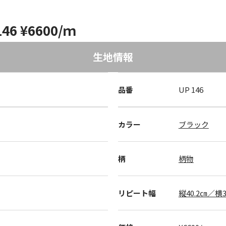
6 ¥6600/ｍ
生地情報
品番
UP 146
カラー
ブラック
柄
柄物
リピート幅
縦40.2㎝／横