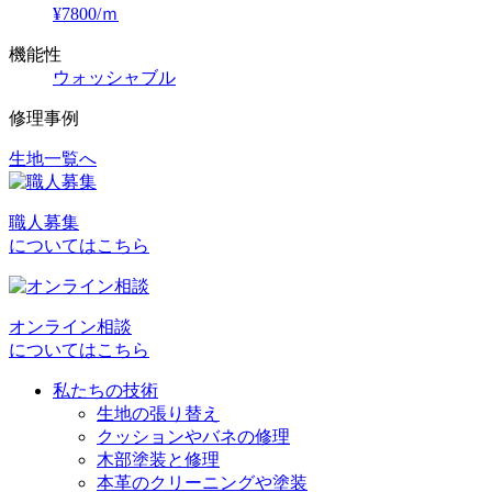
¥7800/ｍ
機能性
ウォッシャブル
修理事例
生地一覧へ
投
稿
職人募集
ナ
についてはこちら
ビ
ゲ
オンライン相談
ー
についてはこちら
シ
私たちの技術
ョ
生地の張り替え
クッションやバネの修理
ン
木部塗装と修理
本革のクリーニングや塗装