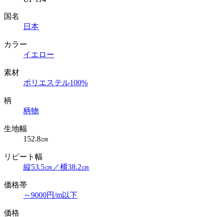
国名
日本
カラー
イエロー
素材
ポリエステル100%
柄
柄物
生地幅
152.8㎝
リピート幅
縦53.5㎝／横38.2㎝
価格帯
～9000円/m以下
価格