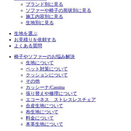
ブランド別に見る
ソファーや椅子の形状別に見る
施工内容別に見る
生地別に見る
生地を選ぶ
お見積りを依頼する
よくある質問
椅子やソファーのお悩み解決
生地について
ペット対策について
クッションについて
その他
カッシーナ/Cassina
張り替えや修理について
エコーネス ストレスレスチェア
合皮生地について
布生地について
料金について
本革生地について