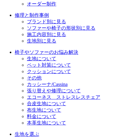
オーダー制作
修理と制作事例
ブランド別に見る
ソファーや椅子の形状別に見る
施工内容別に見る
生地別に見る
椅子やソファーのお悩み解決
生地について
ペット対策について
クッションについて
その他
カッシーナ/Cassina
張り替えや修理について
エコーネス ストレスレスチェア
合皮生地について
布生地について
料金について
本革生地について
生地を選ぶ