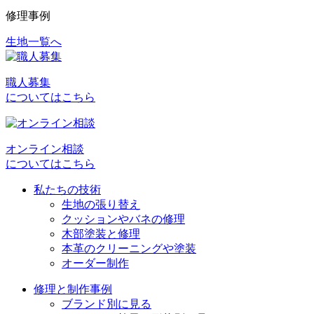
修理事例
生地一覧へ
投
稿
職人募集
ナ
についてはこちら
ビ
ゲ
オンライン相談
ー
についてはこちら
シ
私たちの技術
ョ
生地の張り替え
クッションやバネの修理
ン
木部塗装と修理
本革のクリーニングや塗装
オーダー制作
修理と制作事例
ブランド別に見る