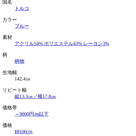
国名
トルコ
カラー
ブルー
素材
アクリル54% ポリエステル43% レーヨン3%
柄
柄物
生地幅
142.4㎝
リピート幅
縦13.3㎝／横17.8㎝
価格帯
～9000円/m以下
価格
¥8100/ｍ