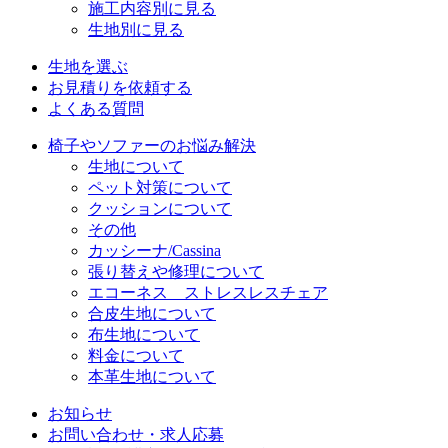
施工内容別に見る
生地別に見る
生地を選ぶ
お見積りを依頼する
よくある質問
椅子やソファーのお悩み解決
生地について
ペット対策について
クッションについて
その他
カッシーナ/Cassina
張り替えや修理について
エコーネス ストレスレスチェア
合皮生地について
布生地について
料金について
本革生地について
お知らせ
お問い合わせ・求人応募