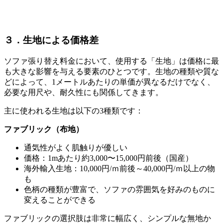
３．生地による価格差
ソファ張り替え料金において、使用する「生地」は価格に最
も大きな影響を与える要素のひとつです。生地の種類や質な
どによって、
1
メートルあたりの単価が異なるだけでなく、
必要な用尺や、耐久性にも関係してきます。
主に使われる生地は以下の
3
種類です：
ファブリック（布地）
通気性がよく肌触りが優しい
価格：
1m
あたり約
3,000
〜
15,000
円前後（国産）
海外輸入生地：
10,000
円
/
ｍ前後～
40,000
円
/
ｍ以上の物
も
色柄の種類が豊富で、ソファの雰囲気を好みのものに
変えることができる
ファブリックの選択肢は非常に幅広く、シンプルな無地か