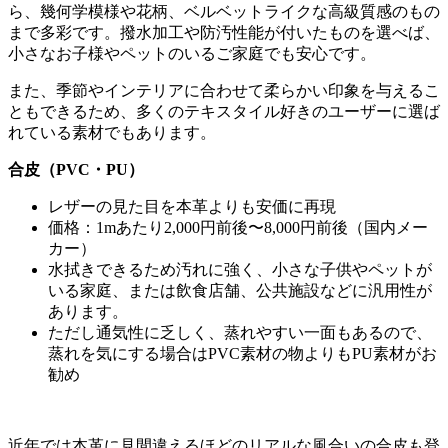
ら、幾何学模様や花柄、ベルベットライクな高級質感のもの
まで多彩です。撥水加工や防汚性能が付いたものを選べば、
小さなお子様やペットのいるご家庭でも安心です。
また、季節やインテリアに合わせて柔らかい印象を与えるこ
ともできるため、多くのテキスタイル好きのユーザーに選ば
れている素材でもあります。
合皮（
PVC
・
PU
）
レザーの見た目を本革よりも安価に再現
価格：
1m
あたり
2,000
円前後〜
8,000
円前後（国内メー
カー）
水拭きできるため汚れに強く、小さな子供やペットが
いる家庭、または飲食店舗、公共施設などに汎用性が
あります。
ただし通気性に乏しく、蒸れやすい一面もあるので、
蒸れを気にする場合は
PVC
素材の物よりも
PU
素材がお
勧め
近年では本革に見間違えるほどのリアルな風合いの合皮も登