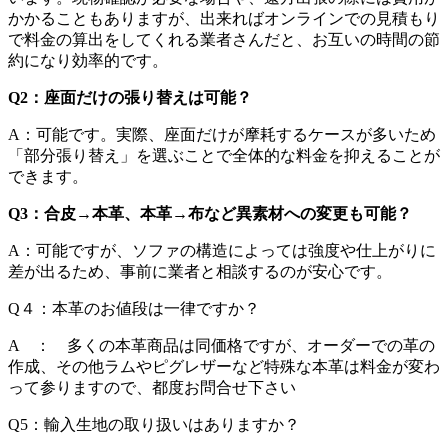
かかることもありますが、出来ればオンラインでの見積もり
で料金の算出をしてくれる業者さんだと、お互いの時間の節
約になり効率的です。
Q2
：座面だけの張り替えは可能？
A：可能です。実際、座面だけが摩耗するケースが多いため
「部分張り替え」を選ぶことで全体的な料金を抑えることが
できます。
Q3
：合皮
→
本革、本革
→
布など異素材への変更も可能？
A：可能ですが、ソファの構造によっては強度や仕上がりに
差が出るため、事前に業者と相談するのが安心です。
Q４：本革のお値段は一律ですか？
A ： 多くの本革商品は同価格ですが、オーダーでの革の
作成、その他ラムやピグレザーなど特殊な本革は料金が変わ
って参りますので、都度お問合せ下さい
Q5：輸入生地の取り扱いはありますか？