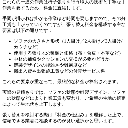
これらの一連の作業は椅子張りを行う職人の技術と丁寧な手
作業を要するため、料金に直結します。
手間が掛かれば掛かる作業ほど時間を要しますので、その分
工賃も上がっていくのですが、張り替え料金を構成する主な
要素は以下の通りです：
ソファの大きさと形状（
1
人掛け／
2
人掛け／
3
人掛け
/
カウチなど）
使用する張り地の種類と価格（布・合皮・本革など）
中材の補修やクッションの交換が必要かどうか
縫製デザインの複雑さや難易度など
搬出入費や出張施工費などの付帯サービス料
これらの要素が重なって、最終的な料金が算出されます。
実際の見積もりでは、ソファの状態や縫製デザイン、ソファ
ーの状態などにより作業工賃も変わり、ご希望の生地の選定
によって生地代も上下します。
張り替えを検討する際は「料金の仕組み」を理解した上で、
信頼できる業者に相談するのが良い選択かと思います。