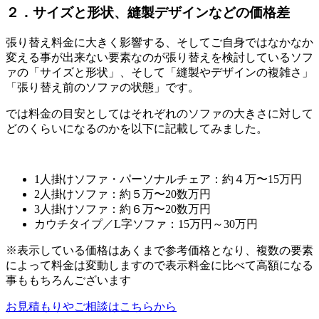
２．サイズと形状、縫製デザインなどの価格差
張り替え料金に大きく影響する、そしてご自身ではなかなか
変える事が出来ない要素なのが張り替えを検討しているソフ
ァの「サイズと形状」、そして「縫製やデザインの複雑さ」
「張り替え前のソファの状態」です。
では料金の目安としてはそれぞれのソファの大きさに対して
どのくらいになるのかを以下に記載してみました。
1人掛けソファ・パーソナルチェア：約４万〜
15
万円
2人掛けソファ：約５万〜
20
数万円
3人掛けソファ：約６万〜
20
数万円
カウチタイプ／
L
字ソファ：
15
万円～
30
万円
※表示している価格はあくまで参考価格となり、複数の要素
によって料金は変動しますので表示料金に比べて高額になる
事ももちろんございます
お見積もりやご相談はこちらから