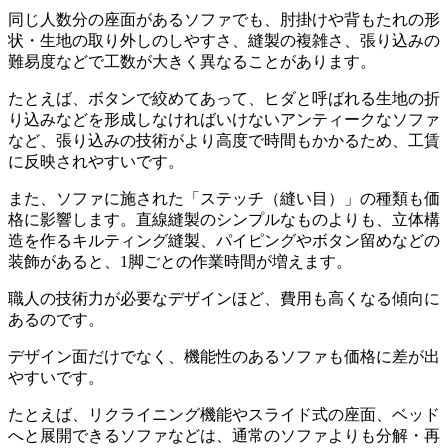
同じ人数分の座面があるソファでも、肘掛けや背もたれの形
状・生地の取り外しのしやすさ、縫製の複雑さ、張り込みの
難易度などで工数が大きく異なることがあります。
たとえば、ボタンで絞めてあって、ヒダと呼ばれる生地の折
り込みなどを形成しなければいけないアンティークなソファ
など、張り込みの技術がより高度で時間もかかるため、工賃
に反映されやすいです。
また、ソファに施された「ステッチ（縫い目）」の種類も価
格に影響します。直線縫製のシンプルなものよりも、立体構
造を作るキルティング縫製、パイピングやボタン留めなどの
装飾があると、
1
脚ごとの作業時間が増えます。
職人の技術力が必要なデザインほど、費用も高くなる傾向に
あるのです。
デザイン面だけでなく、機能性のあるソファも価格に差が出
やすいです。
たとえば、リクライニング機能やスライド式の座面、ベッド
へと展開できるソファなどは、通常のソファよりも分解・再