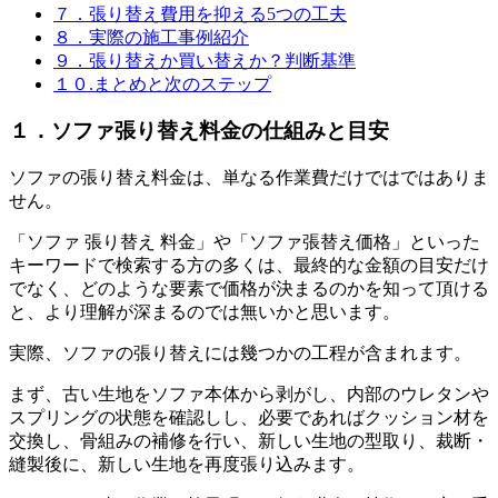
７．張り替え費用を抑える5つの工夫
８．実際の施工事例紹介
９．張り替えか買い替えか？判断基準
１０.まとめと次のステップ
１．ソファ張り替え料金の仕組みと目安
ソファの張り替え料金は、単なる作業費だけではではありま
せん。
「ソファ 張り替え 料金」や「ソファ張替え価格」といった
キーワードで検索する方の多くは、最終的な金額の目安だけ
でなく、どのような要素で価格が決まるのかを知って頂ける
と、より理解が深まるのでは無いかと思います。
実際、ソファの張り替えには幾つかの工程が含まれます。
まず、古い生地をソファ本体から剥がし、内部のウレタンや
スプリングの状態を確認しし、必要であればクッション材を
交換し、骨組みの補修を行い、新しい生地の型取り、裁断・
縫製後に、新しい生地を再度張り込みます。