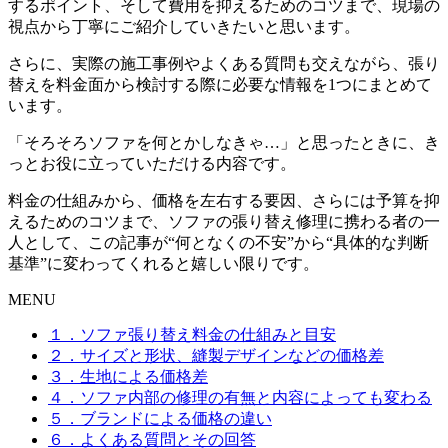
するポイント、そして費用を抑えるためのコツまで、現場の
視点から丁寧にご紹介していきたいと思います。
さらに、実際の施工事例やよくある質問も交えながら、張り
替えを料金面から検討する際に必要な情報を
1
つにまとめて
います。
「そろそろソファを何とかしなきゃ
…
」と思ったときに、き
っとお役に立っていただける内容です。
料金の仕組みから、価格を左右する要因、さらには予算を抑
えるためのコツまで、ソファの張り替え修理に携わる者の一
人として、この記事が
“
何となくの不安
”
から
“
具体的な判断
基準
”
に変わってくれると嬉しい限りです。
MENU
１．ソファ張り替え料金の仕組みと目安
２．サイズと形状、縫製デザインなどの価格差
３．生地による価格差
４．ソファ内部の修理の有無と内容によっても変わる
５．ブランドによる価格の違い
６．よくある質問とその回答