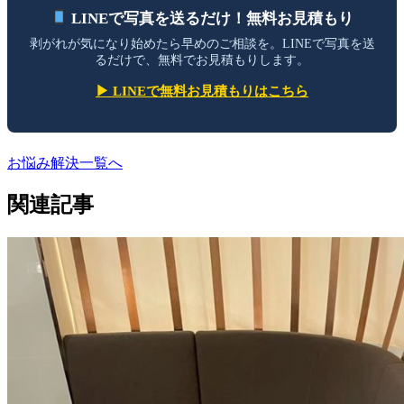
LINEで写真を送るだけ！無料お見積もり
剥がれが気になり始めたら早めのご相談を。LINEで写真を送
るだけで、無料でお見積もりします。
▶ LINEで無料お見積もりはこちら
お悩み解決一覧へ
投
稿
関連記事
ナ
ビ
ゲ
ー
シ
ョ
ン