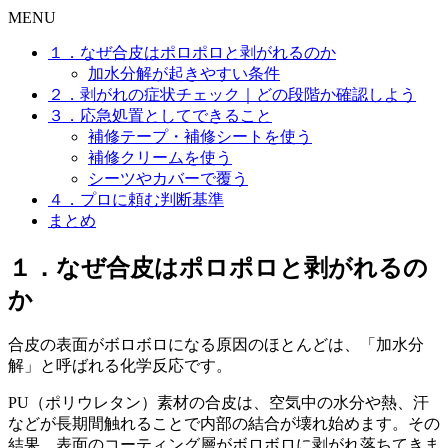
MENU
１．なぜ合皮はポロポロと剥がれるのか
加水分解が起きやすい条件
２．剥がれの症状チェック｜どの段階か確認しよう
３．応急処置としてできること
補修テープ・補修シートを使う
補修クリームを使う
シーツやカバーで覆う
４．プロに頼む判断基準
まとめ
１．なぜ合皮はポロポロと剥がれるの
か
合皮の表面がボロボロになる原因のほとんどは、「加水分
解」と呼ばれる化学反応です。
PU（ポリウレタン）素材の合皮は、空気中の水分や熱、汗
などが長期間触れることで内部の結合が壊れ始めます。その
結果、表面のコーティング層がボロボロに剥がれ落ちてきま