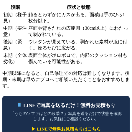
段階
症状と状態
初期（様子
触るとわずかにカスが出る。面積は手のひら1
見）
枚分以下。
中期（要注
座面や背もたれの広範囲（30cm以上）にわたっ
意）
て剥がれている。
後期（緊
ウレタンが見えている。剥がれた素材が服に付
急）
く。座るたびに広がる。
末期（全体
表面全体がボロボロで、内部のクッション材も
劣化）
傷んでいる可能性がある。
中期以降になると、自己修理での対応は難しくなります。後
期・末期は早めにプロへご相談いただくことをおすすめしま
す。
LINEで写真を送るだけ！無料お見積もり
「うちのソファはどの段階？」写真を送るだけで状態を確認
します。お気軽にご相談ください。
▶ LINEで無料お見積もりはこちら