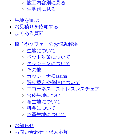
施工内容別に見る
生地別に見る
生地を選ぶ
お見積りを依頼する
よくある質問
椅子やソファーのお悩み解決
生地について
ペット対策について
クッションについて
その他
カッシーナ/Cassina
張り替えや修理について
エコーネス ストレスレスチェア
合皮生地について
布生地について
料金について
本革生地について
お知らせ
お問い合わせ・求人応募