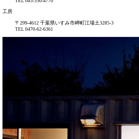
TEL 045-550-4770
工房
〒299-4612 千葉県いすみ市岬町江場土3285-3
TEL 0470-62-6361