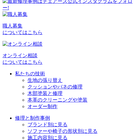
稿
ナ
ビ
職人募集
についてはこちら
ゲ
ー
シ
オンライン相談
についてはこちら
ョ
私たちの技術
ン
生地の張り替え
クッションやバネの修理
木部塗装と修理
本革のクリーニングや塗装
オーダー制作
修理と制作事例
ブランド別に見る
ソファーや椅子の形状別に見る
施工内容別に見る