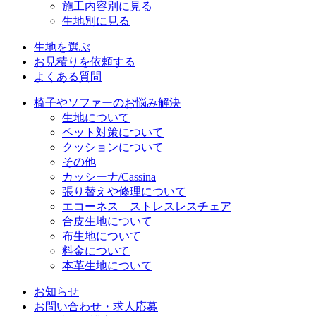
施工内容別に見る
生地別に見る
生地を選ぶ
お見積りを依頼する
よくある質問
椅子やソファーのお悩み解決
生地について
ペット対策について
クッションについて
その他
カッシーナ/Cassina
張り替えや修理について
エコーネス ストレスレスチェア
合皮生地について
布生地について
料金について
本革生地について
お知らせ
お問い合わせ・求人応募