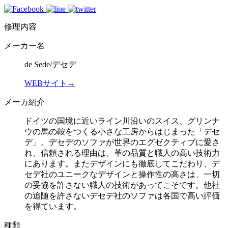
修理内容
メーカー名
de Sede/デセデ
WEBサイト→
メーカ紹介
ドイツの国境に近いライン川沿いのスイス、グリンナ
ウの馬の鞍をつくる小さな工房からはじまった「デセ
デ」。デセデのソファが世界のエグゼクティブに愛さ
れ、信頼される理由は、革の品質と職人の高い技術力
にあります。またデザインにも徹底してこだわり、デ
セデ社のユニークなデザインと操作性の高さは、一切
の妥協を許さない職人の技術があってこそです。他社
の追随を許さないデセデ社のソファは各国で高い評価
を得ています。
種類