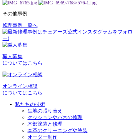
その他事例
修理事例一覧へ
投
稿
ナ
ビ
職人募集
についてはこちら
ゲ
ー
シ
オンライン相談
についてはこちら
ョ
私たちの技術
ン
生地の張り替え
クッションやバネの修理
木部塗装と修理
本革のクリーニングや塗装
オーダー制作