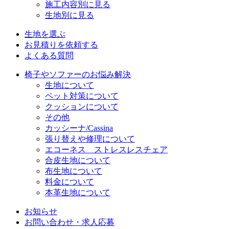
施工内容別に見る
生地別に見る
生地を選ぶ
お見積りを依頼する
よくある質問
椅子やソファーのお悩み解決
生地について
ペット対策について
クッションについて
その他
カッシーナ/Cassina
張り替えや修理について
エコーネス ストレスレスチェア
合皮生地について
布生地について
料金について
本革生地について
お知らせ
お問い合わせ・求人応募