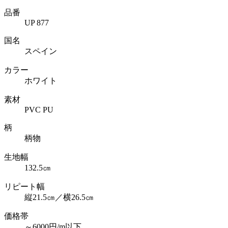
品番
UP 877
国名
スペイン
カラー
ホワイト
素材
PVC PU
柄
柄物
生地幅
132.5㎝
リピート幅
縦21.5㎝／横26.5㎝
価格帯
～6000円/m以下