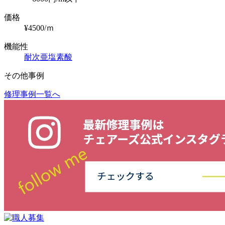
価格
¥4500/ｍ
機能性
耐次亜塩素酸
その他事例
修理事例一覧へ
投
稿
ナ
ビ
ゲ
ー
シ
ョ