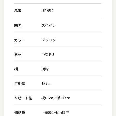
品番
UP 952
国名
スペイン
カラー
ブラック
素材
PVC PU
柄
柄物
生地幅
137㎝
リピート幅
縦61㎝／横137㎝
価格帯
～6000円/m以下