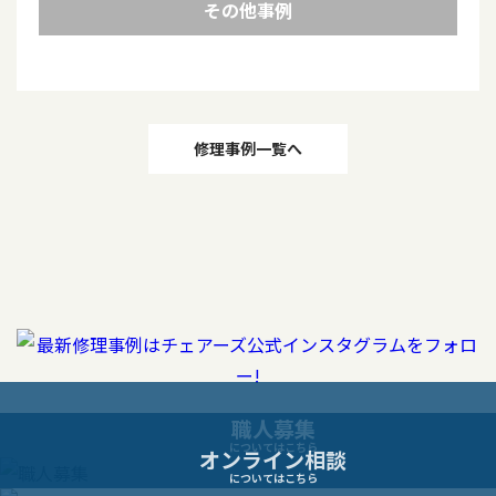
その他事例
投
修理事例一覧へ
稿
ナ
ビ
ゲ
ー
職人募集
についてはこちら
オンライン相談
シ
についてはこちら