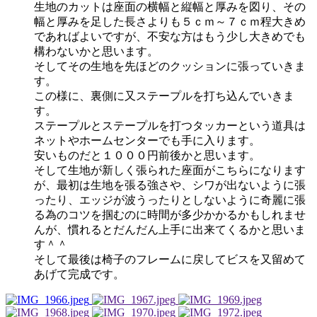
生地のカットは座面の横幅と縦幅と厚みを図り、その
幅と厚みを足した長さよりも５ｃｍ～７ｃｍ程大きめ
であればよいですが、不安な方はもう少し大きめでも
構わないかと思います。
そしてその生地を先ほどのクッションに張っていきま
す。
この様に、裏側に又ステープルを打ち込んでいきま
す。
ステープルとステープルを打つタッカーという道具は
ネットやホームセンターでも手に入ります。
安いものだと１０００円前後かと思います。
そして生地が新しく張られた座面がこちらになります
が、最初は生地を張る強さや、シワが出ないように張
ったり、エッジが波うったりとしないように奇麗に張
る為のコツを掴むのに時間が多少かかるかもしれませ
んが、慣れるとだんだん上手に出来てくるかと思いま
す＾＾
そして最後は椅子のフレームに戻してビスを又留めて
あげて完成です。