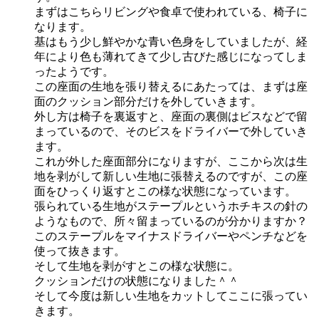
まずはこちらリビングや食卓で使われている、椅子に
なります。
基はもう少し鮮やかな青い色身をしていましたが、経
年により色も薄れてきて少し古びた感じになってしま
ったようです。
この座面の生地を張り替えるにあたっては、まずは座
面のクッション部分だけを外していきます。
外し方は椅子を裏返すと、座面の裏側はビスなどで留
まっているので、そのビスをドライバーで外していき
ます。
これが外した座面部分になりますが、ここから次は生
地を剥がして新しい生地に張替えるのですが、この座
面をひっくり返すとこの様な状態になっています。
張られている生地がステープルというホチキスの針の
ようなもので、所々留まっているのが分かりますか？
このステープルをマイナスドライバーやペンチなどを
使って抜きます。
そして生地を剥がすとこの様な状態に。
クッションだけの状態になりました＾＾
そして今度は新しい生地をカットしてここに張ってい
きます。