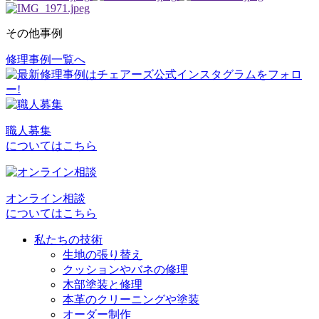
その他事例
修理事例一覧へ
投
稿
ナ
ビ
職人募集
についてはこちら
ゲ
ー
シ
オンライン相談
についてはこちら
ョ
私たちの技術
ン
生地の張り替え
クッションやバネの修理
木部塗装と修理
本革のクリーニングや塗装
オーダー制作