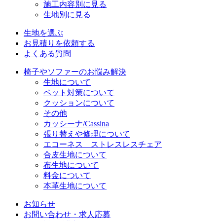
施工内容別に見る
生地別に見る
生地を選ぶ
お見積りを依頼する
よくある質問
椅子やソファーのお悩み解決
生地について
ペット対策について
クッションについて
その他
カッシーナ/Cassina
張り替えや修理について
エコーネス ストレスレスチェア
合皮生地について
布生地について
料金について
本革生地について
お知らせ
お問い合わせ・求人応募