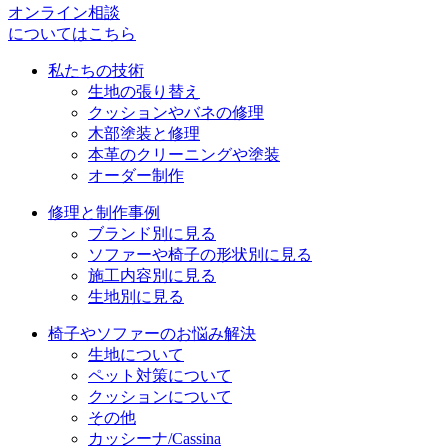
シ
オンライン相談
についてはこちら
ョ
私たちの技術
ン
生地の張り替え
クッションやバネの修理
木部塗装と修理
本革のクリーニングや塗装
オーダー制作
修理と制作事例
ブランド別に見る
ソファーや椅子の形状別に見る
施工内容別に見る
生地別に見る
椅子やソファーのお悩み解決
生地について
ペット対策について
クッションについて
その他
カッシーナ/Cassina