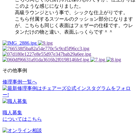
このような感じになりました。
高級ラウンジという事で、シックな仕上がりです。
こちら付属するスツールのクッション部分になります
が、こちらも同じく表面はフェザーの仕様です。ウレ
タンだけの物と違い、表面ふっくらです＾＾
その他事例
修理事例一覧へ
投
稿
ナ
ビ
職人募集
についてはこちら
ゲ
ー