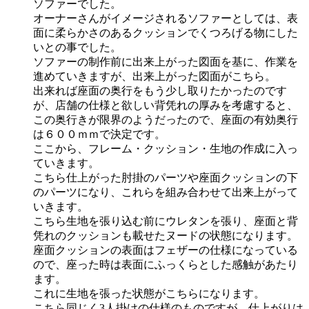
ソファーでした。
オーナーさんがイメージされるソファーとしては、表
面に柔らかさのあるクッションでくつろげる物にした
いとの事でした。
ソファーの制作前に出来上がった図面を基に、作業を
進めていきますが、出来上がった図面がこちら。
出来れば座面の奥行をもう少し取りたかったのです
が、店舗の仕様と欲しい背凭れの厚みを考慮すると、
この奥行きが限界のようだったので、座面の有効奥行
は６００ｍｍで決定です。
ここから、フレーム・クッション・生地の作成に入っ
ていきます。
こちら仕上がった肘掛のパーツや座面クッションの下
のパーツになり、これらを組み合わせて出来上がって
いきます。
こちら生地を張り込む前にウレタンを張り、座面と背
凭れのクッションも載せたヌードの状態になります。
座面クッションの表面はフェザーの仕様になっている
ので、座った時は表面にふっくらとした感触があたり
ます。
これに生地を張った状態がこちらになります。
こちら同じく3人掛けの仕様のものですが、仕上がりは