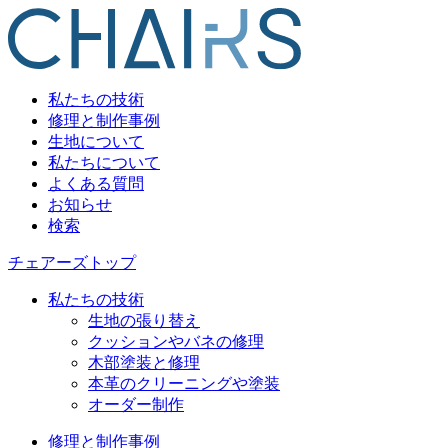
私たちの技術
修理と制作事例
生地について
私たちについて
よくある質問
お知らせ
検索
チェアーズトップ
私たちの技術
生地の張り替え
クッションやバネの修理
木部塗装と修理
本革のクリーニングや塗装
オーダー制作
修理と制作事例