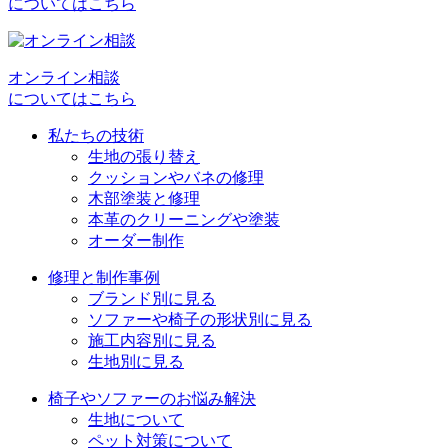
ビ
についてはこちら
ゲ
ー
オンライン相談
シ
についてはこちら
ョ
私たちの技術
生地の張り替え
ン
クッションやバネの修理
木部塗装と修理
本革のクリーニングや塗装
オーダー制作
修理と制作事例
ブランド別に見る
ソファーや椅子の形状別に見る
施工内容別に見る
生地別に見る
椅子やソファーのお悩み解決
生地について
ペット対策について