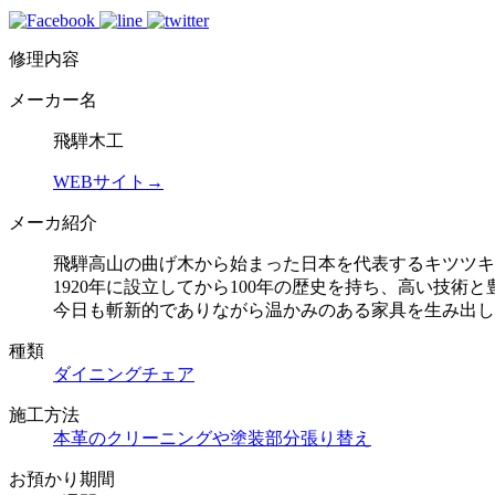
修理内容
メーカー名
飛騨木工
WEBサイト→
メーカ紹介
飛騨高山の曲げ木から始まった日本を代表するキツツキ
1920年に設立してから100年の歴史を持ち、高い技
今日も斬新的でありながら温かみのある家具を生み出し
種類
ダイニングチェア
施工方法
本革のクリーニングや塗装
部分張り替え
お預かり期間