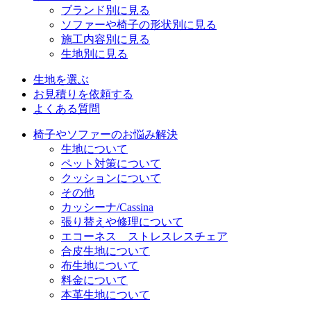
ブランド別に見る
ソファーや椅子の形状別に見る
施工内容別に見る
生地別に見る
生地を選ぶ
お見積りを依頼する
よくある質問
椅子やソファーのお悩み解決
生地について
ペット対策について
クッションについて
その他
カッシーナ/Cassina
張り替えや修理について
エコーネス ストレスレスチェア
合皮生地について
布生地について
料金について
本革生地について