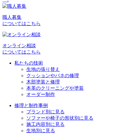
ナ
ビ
職人募集
についてはこちら
ゲ
ー
シ
オンライン相談
についてはこちら
ョ
私たちの技術
ン
生地の張り替え
クッションやバネの修理
木部塗装と修理
本革のクリーニングや塗装
オーダー制作
修理と制作事例
ブランド別に見る
ソファーや椅子の形状別に見る
施工内容別に見る
生地別に見る