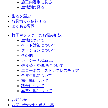
施工内容別に見る
生地別に見る
生地を選ぶ
お見積りを依頼する
よくある質問
椅子やソファーのお悩み解決
生地について
ペット対策について
クッションについて
その他
カッシーナ/Cassina
張り替えや修理について
エコーネス ストレスレスチェア
合皮生地について
布生地について
料金について
本革生地について
お知らせ
お問い合わせ・求人応募