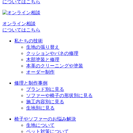
についてはこちら
ゲ
ー
シ
オンライン相談
についてはこちら
ョ
私たちの技術
ン
生地の張り替え
クッションやバネの修理
木部塗装と修理
本革のクリーニングや塗装
オーダー制作
修理と制作事例
ブランド別に見る
ソファーや椅子の形状別に見る
施工内容別に見る
生地別に見る
椅子やソファーのお悩み解決
生地について
ペット対策について