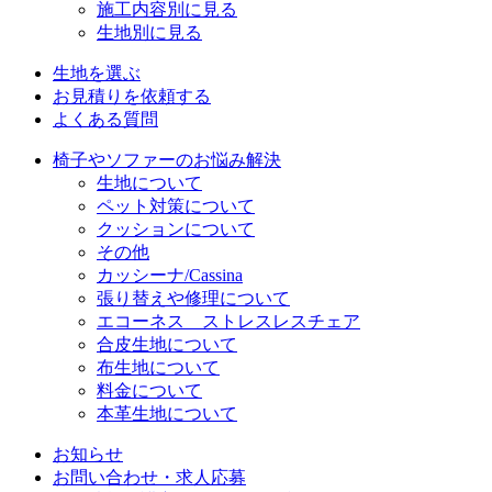
施工内容別に見る
生地別に見る
生地を選ぶ
お見積りを依頼する
よくある質問
椅子やソファーのお悩み解決
生地について
ペット対策について
クッションについて
その他
カッシーナ/Cassina
張り替えや修理について
エコーネス ストレスレスチェア
合皮生地について
布生地について
料金について
本革生地について
お知らせ
お問い合わせ・求人応募