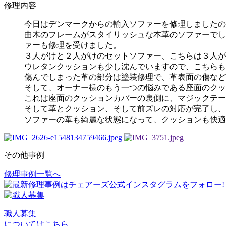
修理内容
今日はデンマークからの輸入ソファーを修理しましたの
曲木のフレームがスタイリッシュな本革のソファーでし
ァーも修理を受けました。
３人がけと２人がけのセットソファー、こちらは３人がけ
ウレタンクッションも少し沈んでいますので、こちらも
傷んでしまった革の部分は塗装修理で、革表面の傷など
そして、オーナー様のもう一つの悩みである座面のクッ
これは座面のクッションカバーの裏側に、マジックテー
そして革とクッション、そして前ズレの対応が完了し、
ソファーの革も綺麗な状態になって、クッションも快適
その他事例
修理事例一覧へ
投
稿
ナ
職人募集
ビ
についてはこちら