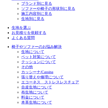
ブランド別に見る
ソファーや椅子の形状別に見る
施工内容別に見る
生地別に見る
生地を選ぶ
お見積りを依頼する
よくある質問
椅子やソファーのお悩み解決
生地について
ペット対策について
クッションについて
その他
カッシーナ/Cassina
張り替えや修理について
エコーネス ストレスレスチェア
合皮生地について
布生地について
料金について
本革生地について