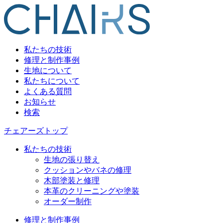
私たちの技術
修理と制作事例
生地について
私たちについて
よくある質問
お知らせ
検索
チェアーズトップ
私たちの技術
生地の張り替え
クッションやバネの修理
木部塗装と修理
本革のクリーニングや塗装
オーダー制作
修理と制作事例