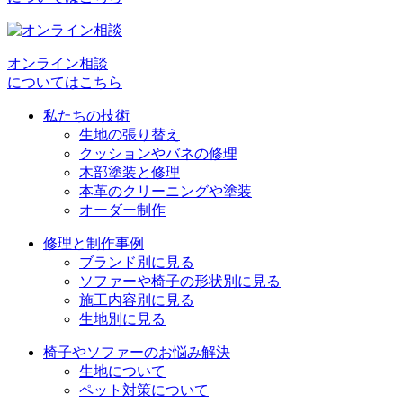
ゲ
ー
オンライン相談
シ
についてはこちら
ョ
私たちの技術
生地の張り替え
ン
クッションやバネの修理
木部塗装と修理
本革のクリーニングや塗装
オーダー制作
修理と制作事例
ブランド別に見る
ソファーや椅子の形状別に見る
施工内容別に見る
生地別に見る
椅子やソファーのお悩み解決
生地について
ペット対策について