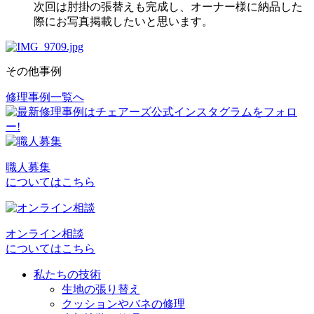
次回は肘掛の張替えも完成し、オーナー様に納品した
際にお写真掲載したいと思います。
その他事例
修理事例一覧へ
投
稿
ナ
ビ
職人募集
についてはこちら
ゲ
ー
シ
オンライン相談
についてはこちら
ョ
私たちの技術
ン
生地の張り替え
クッションやバネの修理