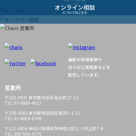
についてはこちら
オンライン相談
シ
についてはこちら
ョ
ン
最新の修理事例や
日々の工房風景などを
配信しています。
営業所
〒150-0031 東京都渋谷区桜丘町17-12
TEL 03-6869-4017
〒158-0083 東京都世田谷区奥沢5-1-11
TEL 03-6869-6706
〒221-0856 神奈川県横浜市神奈川区三ツ沢上町7-8
TEL 045-550-4770