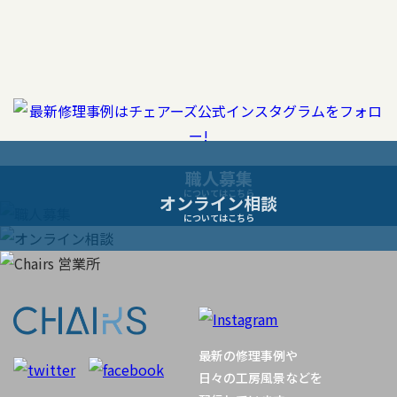
稿
ナ
ビ
ゲ
ー
職人募集
についてはこちら
オンライン相談
シ
についてはこちら
ョ
ン
最新の修理事例や
日々の工房風景などを