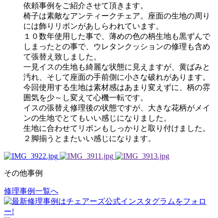
依頼事例をご紹介させて頂きます。
椅子は素敵なアンティークチェア。座面の生地の周り
には飾りリボンがあしらわれています。
１０数年使用した事で、薄めの色の柄生地も黒ずんで
しまったとの事で、ウレタンクッションの修理も含め
て張替え致しました。
一見イスの生地も綺麗な状態に見えますが、黄ばみと
汚れ、そして座面の手前側に小さな破れがあります。
今回使用する生地は素材感はあまり変えずに、柄の雰
囲気を少～し変えて心機一転です。
イスの張替え修理後の状態ですが、大きな花柄がメイ
ンの生地でとてもいい感じになりました。
生地に合わせてリボンもしっかりと取り付けました。
２脚揃うとまたいい感じになります。
その他事例
修理事例一覧へ
投
稿