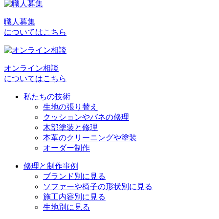
ナ
ビ
職人募集
についてはこちら
ゲ
ー
シ
オンライン相談
についてはこちら
ョ
私たちの技術
ン
生地の張り替え
クッションやバネの修理
木部塗装と修理
本革のクリーニングや塗装
オーダー制作
修理と制作事例
ブランド別に見る
ソファーや椅子の形状別に見る
施工内容別に見る
生地別に見る