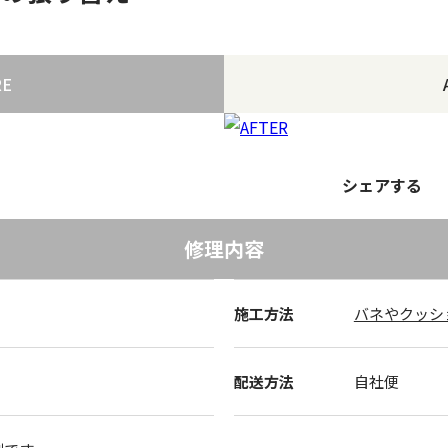
RE
シェアする
修理内容
施工方法
バネやクッシ
配送方法
自社便