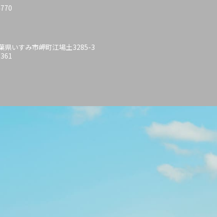
4770
 千葉県いすみ市岬町江場土3285-3
6361