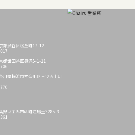
 東京都渋谷区桜丘町17-12
4017
 東京都世田谷区奥沢5-1-11
6706
6 神奈川県横浜市神奈川区三ツ沢上町
4770
 千葉県いすみ市岬町江場土3285-3
6361