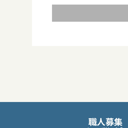
投
稿
ナ
ビ
職人募集
ゲ