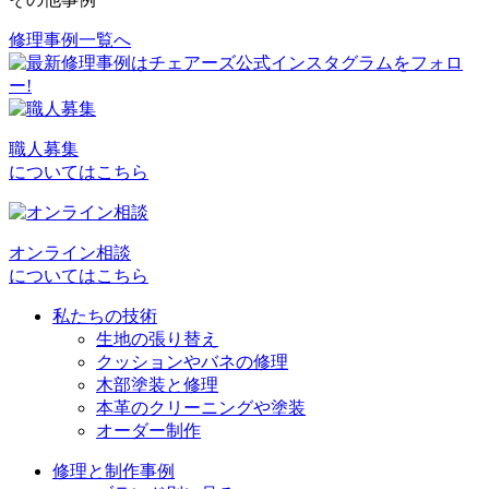
修理事例一覧へ
投
稿
ナ
ビ
職人募集
についてはこちら
ゲ
ー
シ
オンライン相談
についてはこちら
ョ
私たちの技術
ン
生地の張り替え
クッションやバネの修理
木部塗装と修理
本革のクリーニングや塗装
オーダー制作
修理と制作事例