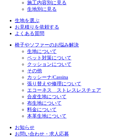
施工内容別に見る
生地別に見る
生地を選ぶ
お見積りを依頼する
よくある質問
椅子やソファーのお悩み解決
生地について
ペット対策について
クッションについて
その他
カッシーナ/Cassina
張り替えや修理について
エコーネス ストレスレスチェア
合皮生地について
布生地について
料金について
本革生地について
お知らせ
お問い合わせ・求人応募