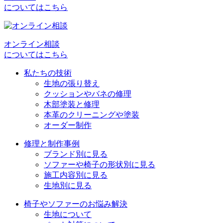
についてはこちら
ゲ
ー
シ
オンライン相談
についてはこちら
ョ
私たちの技術
ン
生地の張り替え
クッションやバネの修理
木部塗装と修理
本革のクリーニングや塗装
オーダー制作
修理と制作事例
ブランド別に見る
ソファーや椅子の形状別に見る
施工内容別に見る
生地別に見る
椅子やソファーのお悩み解決
生地について