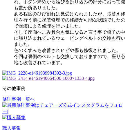
れ、ボタン締めから延びる折り込みの部分に沿って傷
も数か所ありました。
ある程度のひび割れは見受けられましたが、張替え修
理を行う前に塗装修理での修繕が可能な状態でしたの
で塗装による修理を行いました。
そして座面へこみ具合も気になると言う事で椅子の中
に張り込まれているウェービングベルトの交換も行い
ました。
色のくすみも改善されヒビや傷も修復されました。
今回は裏側のベルトも交換しておりますので、座り心
地も改善されています。
その他事例
修理事例一覧へ
投
稿
ナ
ビ
職人募集