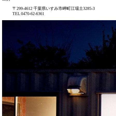
〒299-4612 千葉県いすみ市岬町江場土3285-3
TEL 0470-62-6361