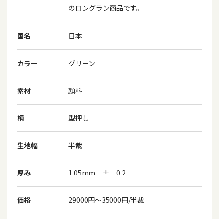
のロングラン商品です。
国名
日本
カラー
グリーン
素材
顔料
柄
型押し
生地幅
半裁
厚み
1.05mm ± 0.2
価格
29000円～35000円/半裁