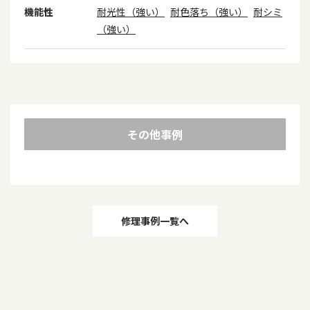
機能性
耐光性（強い）
耐色落ち（強い）
耐シミ
（強い）
その他事例
投
修理事例一覧へ
稿
ナ