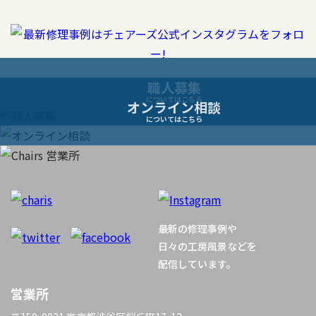
ビ
ゲ
ー
職人募集
についてはこちら
オンライン相談
シ
についてはこちら
ョ
ン
最新の修理事例や
日々の工房風景などを
配信しています。
営業所