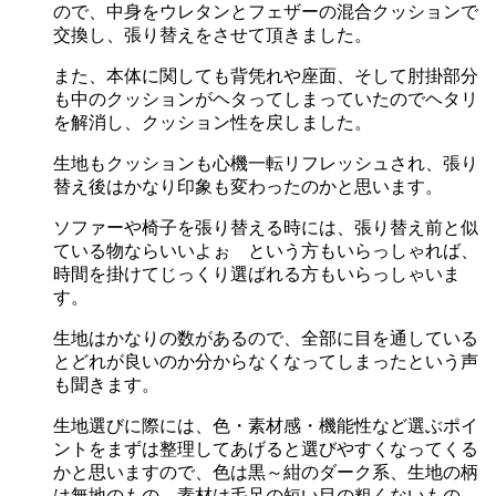
ので、中身をウレタンとフェザーの混合クッションで
交換し、張り替えをさせて頂きました。
また、本体に関しても背凭れや座面、そして肘掛部分
も中のクッションがヘタってしまっていたのでヘタリ
を解消し、クッション性を戻しました。
生地もクッションも心機一転リフレッシュされ、張り
替え後はかなり印象も変わったのかと思います。
ソファーや椅子を張り替える時には、張り替え前と似
ている物ならいいよぉ という方もいらっしゃれば、
時間を掛けてじっくり選ばれる方もいらっしゃいま
す。
生地はかなりの数があるので、全部に目を通している
とどれが良いのか分からなくなってしまったという声
も聞きます。
生地選びに際には、色・素材感・機能性など選ぶポイ
ントをまずは整理してあげると選びやすくなってくる
かと思いますので、色は黒～紺のダーク系、生地の柄
は無地のもの、素材は毛足の短い目の粗くないもの、