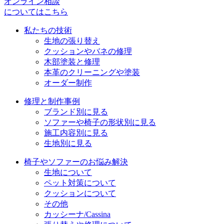
シ
オンライン相談
についてはこちら
ョ
私たちの技術
ン
生地の張り替え
クッションやバネの修理
木部塗装と修理
本革のクリーニングや塗装
オーダー制作
修理と制作事例
ブランド別に見る
ソファーや椅子の形状別に見る
施工内容別に見る
生地別に見る
椅子やソファーのお悩み解決
生地について
ペット対策について
クッションについて
その他
カッシーナ/Cassina