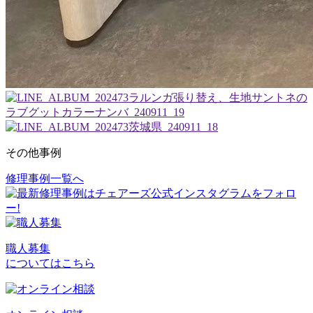
その他事例
修理事例一覧へ
投
稿
ナ
ビ
職人募集
についてはこちら
ゲ
ー