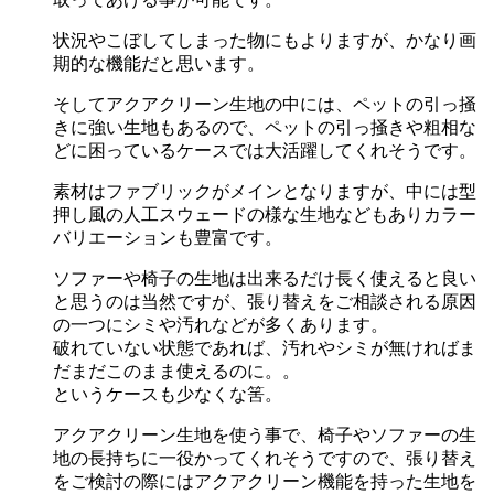
状況やこぼしてしまった物にもよりますが、かなり画
期的な機能だと思います。
そしてアクアクリーン生地の中には、ペットの引っ掻
きに強い生地もあるので、ペットの引っ掻きや粗相な
どに困っているケースでは大活躍してくれそうです。
素材はファブリックがメインとなりますが、中には型
押し風の人工スウェードの様な生地などもありカラー
バリエーションも豊富です。
ソファーや椅子の生地は出来るだけ長く使えると良い
と思うのは当然ですが、張り替えをご相談される原因
の一つにシミや汚れなどが多くあります。
破れていない状態であれば、汚れやシミが無ければま
だまだこのまま使えるのに。。
というケースも少なくな筈。
アクアクリーン生地を使う事で、椅子やソファーの生
地の長持ちに一役かってくれそうですので、張り替え
をご検討の際にはアクアクリーン機能を持った生地を