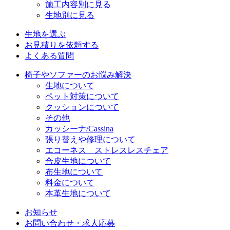
施工内容別に見る
生地別に見る
生地を選ぶ
お見積りを依頼する
よくある質問
椅子やソファーのお悩み解決
生地について
ペット対策について
クッションについて
その他
カッシーナ/Cassina
張り替えや修理について
エコーネス ストレスレスチェア
合皮生地について
布生地について
料金について
本革生地について
お知らせ
お問い合わせ・求人応募