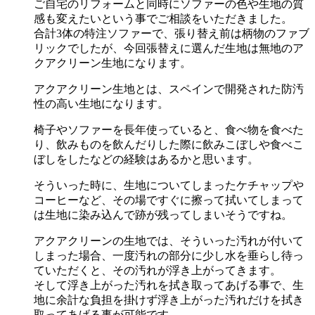
ご自宅のリフォームと同時にソファーの色や生地の質
感も変えたいという事でご相談をいただきました。
合計3体の特注ソファーで、張り替え前は柄物のファブ
リックでしたが、今回張替えに選んだ生地は無地のア
クアクリーン生地になります。
アクアクリーン生地とは、スペインで開発された防汚
性の高い生地になります。
椅子やソファーを長年使っていると、食べ物を食べた
り、飲みものを飲んだりした際に飲みこぼしや食べこ
ぼしをしたなどの経験はあるかと思います。
そういった時に、生地についてしまったケチャップや
コーヒーなど、その場ですぐに擦って拭いてしまって
は生地に染み込んで跡が残ってしまいそうですね。
アクアクリーンの生地では、そういった汚れが付いて
しまった場合、一度汚れの部分に少し水を垂らし待っ
ていただくと、その汚れが浮き上がってきます。
そして浮き上がった汚れを拭き取ってあげる事で、生
地に余計な負担を掛けず浮き上がった汚れだけを拭き
取ってあげる事が可能です。