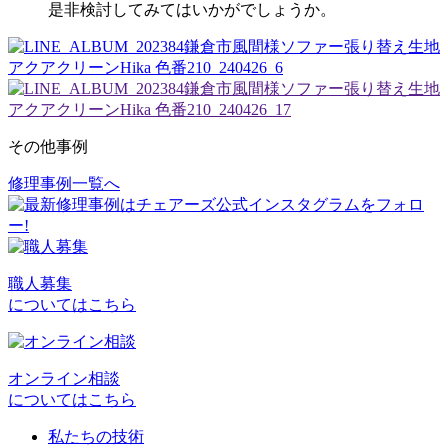
是非検討してみてはいかがでしょうか。
その他事例
修理事例一覧へ
投
稿
ナ
ビ
職人募集
についてはこちら
ゲ
ー
シ
オンライン相談
についてはこちら
ョ
私たちの技術
ン