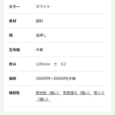
カラー
ホワイト
素材
顔料
柄
型押し
生地幅
半裁
厚み
1.05mm ± 0.2
価格
29000円～35000円/半裁
機能性
耐光性（強い）
耐色落ち（強い）
耐シミ
（強い）