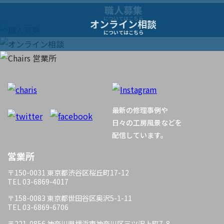
ー
職人募集
についてはこちら
オンライン相談
シ
についてはこちら
ョ
ン
最新の修理事例や
日々の工房風景などを
配信しています。
営業所
〒150-0031 東京都渋谷区桜丘町17-12
TEL 03-6869-4017
〒158-0083 東京都世田谷区奥沢5-1-11
TEL 03-6869-6706
〒221-0856 神奈川県横浜市神奈川区三ツ沢上町7-8