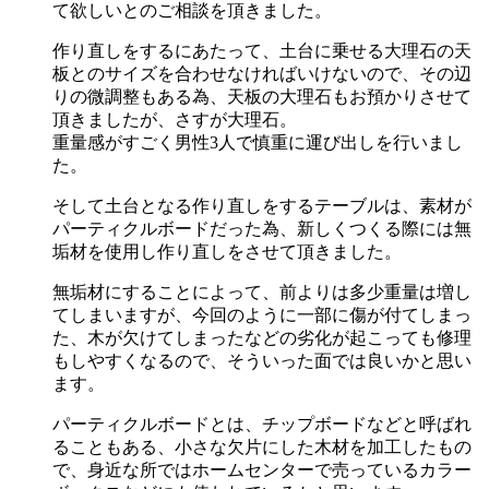
て欲しいとのご相談を頂きました。
作り直しをするにあたって、土台に乗せる大理石の天
板とのサイズを合わせなければいけないので、その辺
りの微調整もある為、天板の大理石もお預かりさせて
頂きましたが、さすが大理石。
重量感がすごく男性3人で慎重に運び出しを行いまし
た。
そして土台となる作り直しをするテーブルは、素材が
パーティクルボードだった為、新しくつくる際には無
垢材を使用し作り直しをさせて頂きました。
無垢材にすることによって、前よりは多少重量は増し
てしまいますが、今回のように一部に傷が付てしまっ
た、木が欠けてしまったなどの劣化が起こっても修理
もしやすくなるので、そういった面では良いかと思い
ます。
パーティクルボードとは、チップボードなどと呼ばれ
ることもある、小さな欠片にした木材を加工したもの
で、身近な所ではホームセンターで売っているカラー