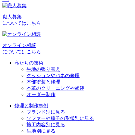
ナ
ビ
職人募集
についてはこちら
ゲ
ー
シ
オンライン相談
についてはこちら
ョ
私たちの技術
ン
生地の張り替え
クッションやバネの修理
木部塗装と修理
本革のクリーニングや塗装
オーダー制作
修理と制作事例
ブランド別に見る
ソファーや椅子の形状別に見る
施工内容別に見る
生地別に見る