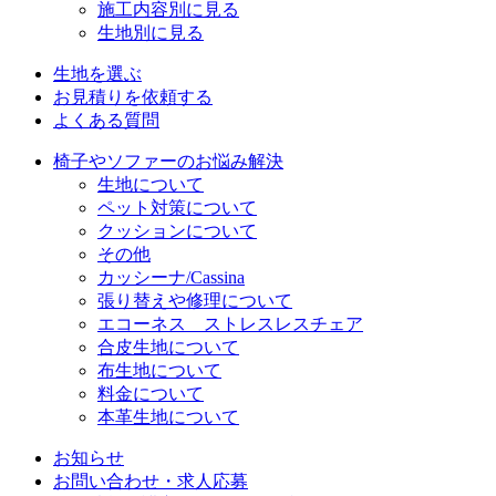
施工内容別に見る
生地別に見る
生地を選ぶ
お見積りを依頼する
よくある質問
椅子やソファーのお悩み解決
生地について
ペット対策について
クッションについて
その他
カッシーナ/Cassina
張り替えや修理について
エコーネス ストレスレスチェア
合皮生地について
布生地について
料金について
本革生地について
お知らせ
お問い合わせ・求人応募