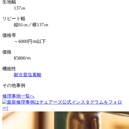
生地幅
137㎝
リピート幅
縦61㎝／横137㎝
価格帯
～6000円/m以下
価格
¥5800/ｍ
機能性
耐次亜塩素酸
その他事例
修理事例一覧へ
投
稿
ナ
ビ