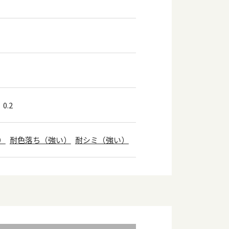
0.2
）
耐色落ち（強い）
耐シミ（強い）