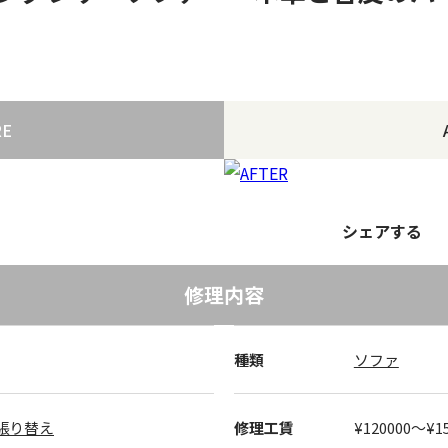
RE
シェアする
修理内容
種類
ソファ
張り替え
修理工賃
¥120000〜¥1