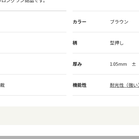
のロングラン商品です。
カラー
ブラウン
柄
型押し
厚み
1.05mm ± 
半裁
機能性
耐光性（強い