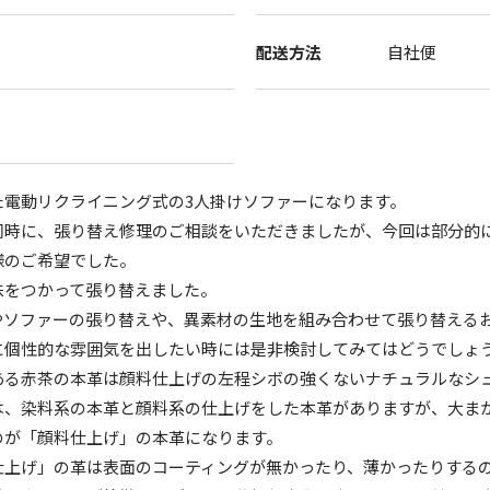
配送方法
自社便
た電動リクライニング式の3人掛けソファーになります。
同時に、張り替え修理のご相談をいただきましたが、今回は部分的
様のご希望でした。
味をつかって張り替えました。
やソファーの張り替えや、異素材の生地を組み合わせて張り替える
に個性的な雰囲気を出したい時には是非検討してみてはどうでしょう
ある赤茶の本革は顔料仕上げの左程シボの強くないナチュラルなシ
は、染料系の本革と顔料系の仕上げをした本革がありますが、大ま
のが「顔料仕上げ」の本革になります。
仕上げ」の革は表面のコーティングが無かったり、薄かったりする