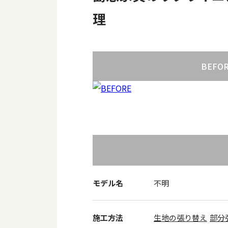
理
BEFO
モデル名
不明
施工方法
生地の張り替え
部分