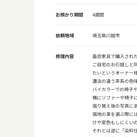
お預かり期間
4週間
依頼地域
埼玉県川越市
修理内容
島忠家具で購入され
ご自宅のお引越しと
たいというオーナー
濃淡の違う茶系の色
バイカラーでの椅子
機にソファーや椅子
張り替え後の写真に
張地の革を選ぶ際に
けや変色もしにくい
それとは逆に「染料