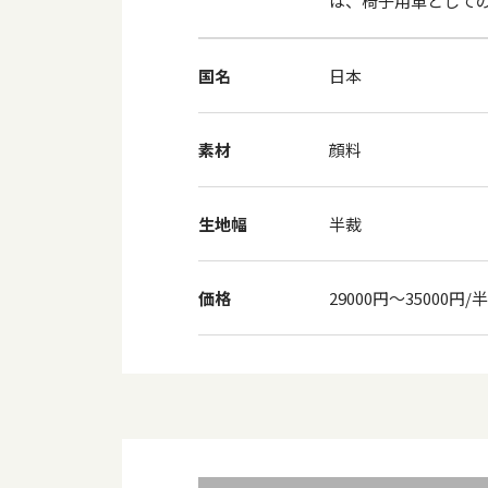
は、椅子用革として
国名
日本
素材
顔料
生地幅
半裁
価格
29000円～35000円/