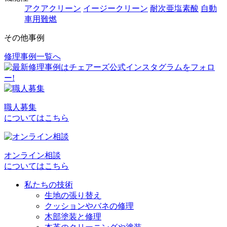
アクアクリーン
イージークリーン
耐次亜塩素酸
自動
車用難燃
その他事例
修理事例一覧へ
投
稿
ナ
ビ
職人募集
についてはこちら
ゲ
ー
シ
オンライン相談
についてはこちら
ョ
私たちの技術
ン
生地の張り替え
クッションやバネの修理
木部塗装と修理