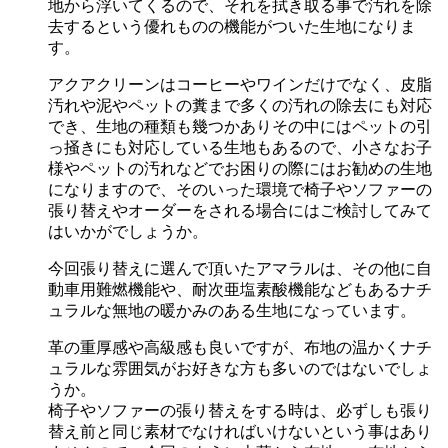
地から浮いてくるので、それを拭き取る事で汚れを除
去するという優れものの機能がついた生地になりま
す。
アクアクリーンはコーヒーやワインだけでなく、皮脂
汚れや泥やペットの糞まで多くの汚れの除去にも対応
でき、生地の種類も幾つかありその中にはペットの引
っ掻きにも対応している生地もあるので、小さなお子
様やペットの汚れなどでお困りの際にはお勧めの生地
になりますので、そのいった環境で椅子やソファーの
張り替えやオーダーをされる場合にはご検討してみて
はいかがでしょうか。
今回張り替えに選んで頂いたアマラルは、その他に自
動車用難燃機能や、耐次亜塩素酸機能などもあるナチ
ュラルな無地の暖かみのある生地になっています。
革の重厚感や高級感も良いですが、布地の温かくナチ
ュラルな雰囲気がお好きな方も多いのではないでしょ
うか。
椅子やソファーの張り替えをする時は、必ずしも張り
替え前と同じ素材でなければいけないという事はあり