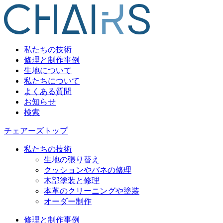
私たちの技術
修理と制作事例
生地について
私たちについて
よくある質問
お知らせ
検索
チェアーズトップ
私たちの技術
生地の張り替え
クッションやバネの修理
木部塗装と修理
本革のクリーニングや塗装
オーダー制作
修理と制作事例