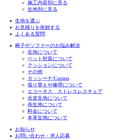
施工内容別に見る
生地別に見る
生地を選ぶ
お見積りを依頼する
よくある質問
椅子やソファーのお悩み解決
生地について
ペット対策について
クッションについて
その他
カッシーナ/Cassina
張り替えや修理について
エコーネス ストレスレスチェア
合皮生地について
布生地について
料金について
本革生地について
お知らせ
お問い合わせ・求人応募