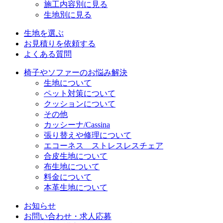
施工内容別に見る
生地別に見る
生地を選ぶ
お見積りを依頼する
よくある質問
椅子やソファーのお悩み解決
生地について
ペット対策について
クッションについて
その他
カッシーナ/Cassina
張り替えや修理について
エコーネス ストレスレスチェア
合皮生地について
布生地について
料金について
本革生地について
お知らせ
お問い合わせ・求人応募