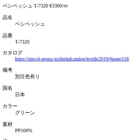
ペシペッシュ T-7320 ¥3300/ｍ
品名
ペシペッシュ
品番
T-7320
カタログ
https://sincol-group.jp/digitalcatalog/textile2019/#page118
備考
別注色有り
国名
日本
カラー
グリーン
素材
PP100%