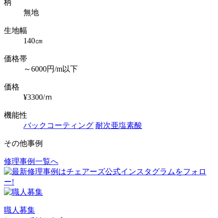
柄
無地
生地幅
140㎝
価格帯
～6000円/m以下
価格
¥3300/ｍ
機能性
バックコーティング
耐次亜塩素酸
その他事例
修理事例一覧へ
投
稿
ナ
ビ
職人募集