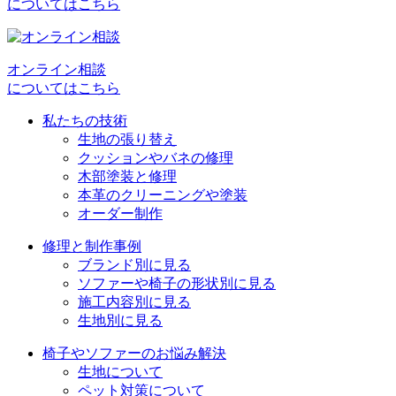
についてはこちら
ゲ
ー
シ
オンライン相談
についてはこちら
ョ
私たちの技術
ン
生地の張り替え
クッションやバネの修理
木部塗装と修理
本革のクリーニングや塗装
オーダー制作
修理と制作事例
ブランド別に見る
ソファーや椅子の形状別に見る
施工内容別に見る
生地別に見る
椅子やソファーのお悩み解決
生地について
ペット対策について