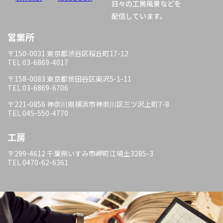
日々の工房風景などを
配信しています。
営業所
〒150-0031 東京都渋谷区桜丘町17-12
TEL 03-6869-4017
〒158-0083 東京都世田谷区奥沢5-1-11
TEL 03-6869-6706
〒221-0856 神奈川県横浜市神奈川区三ツ沢上町7-8
TEL 045-550-4770
工房
〒299-4612 千葉県いすみ市岬町江場土3285-3
TEL 0470-62-6361