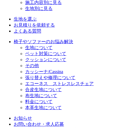
施工内容別に見る
生地別に見る
生地を選ぶ
お見積りを依頼する
よくある質問
椅子やソファーのお悩み解決
生地について
ペット対策について
クッションについて
その他
カッシーナ/Cassina
張り替えや修理について
エコーネス ストレスレスチェア
合皮生地について
布生地について
料金について
本革生地について
お知らせ
お問い合わせ・求人応募