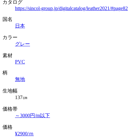
カタログ
https://sincol-group.jp/digitalcatalog/leather2021/#page82
国名
日本
カラー
グレー
素材
PVC
柄
無地
生地幅
137㎝
価格帯
～3000円/m以下
価格
¥2900/ｍ