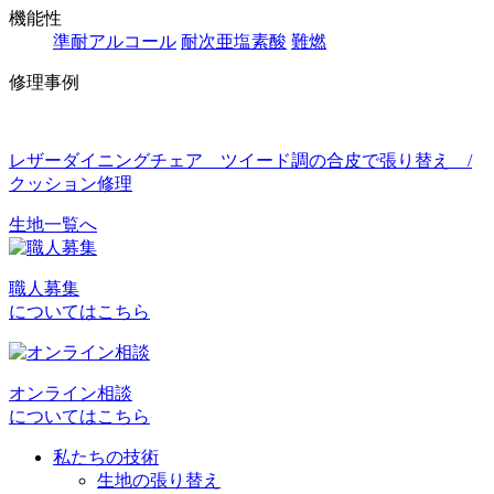
機能性
準耐アルコール
耐次亜塩素酸
難燃
修理事例
レザーダイニングチェア ツイード調の合皮で張り替え /
クッション修理
生地一覧へ
投
稿
職人募集
ナ
についてはこちら
ビ
ゲ
オンライン相談
ー
についてはこちら
シ
私たちの技術
ョ
生地の張り替え